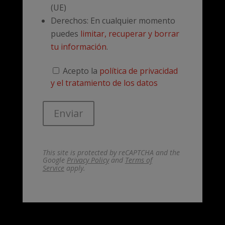
(UE)
Derechos: En cualquier momento
puedes
limitar, recuperar y borrar
tu información
.
Acepto la
política de privacidad
y el tratamiento de los datos
This site is protected by reCAPTCHA and the
Google
Privacy Policy
and
Terms of
Service
apply.