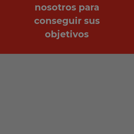
nosotros para
conseguir sus
objetivos
Soporte premium
Todos nuestros clientes disponen de un gestor
especializado para prestarles apoyo, soporte y
asesoramiento