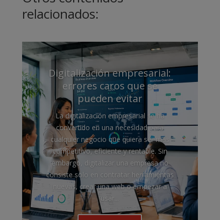
relacionados:
Digitalización empresarial:
errores caros que se
pueden evitar
La digitalización empresarial se ha
convertido en una necesidad para
cualquier negocio que quiera ser más
competitivo, eficiente y rentable. Sin
embargo, digitalizar una empresa no
consiste solo en contratar herramientas
nuevas, crear una web o empezar a
usar...