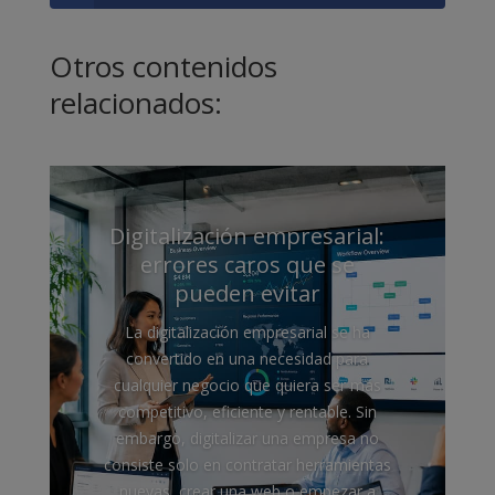
Otros contenidos
relacionados:
Digitalización empresarial:
errores caros que se
pueden evitar
La digitalización empresarial se ha
convertido en una necesidad para
cualquier negocio que quiera ser más
competitivo, eficiente y rentable. Sin
embargo, digitalizar una empresa no
consiste solo en contratar herramientas
nuevas, crear una web o empezar a