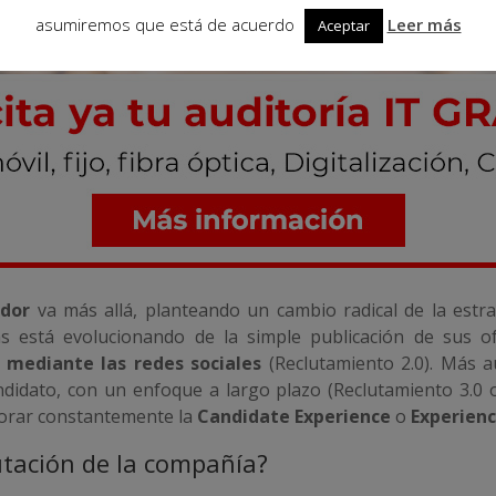
asumiremos que está de acuerdo
Leer más
Aceptar
ador
va más allá, planteando un cambio radical de la estr
está evolucionando de la simple publicación de sus ofer
 mediante las redes sociales
(Reclutamiento 2.0). Más 
didato, con un enfoque a largo plazo (Reclutamiento 3.0 o
ejorar constantemente la
Candidate Experience
o
Experienc
utación de la compañía?