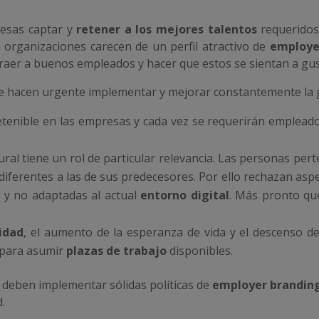
resas captar y
retener a los mejores talentos
requerido
 organizaciones carecen de un perfil atractivo de
employe
traer a buenos empleados y hacer que estos se sientan a gus
 que hacen urgente implementar y mejorar constantemente la 
detenible en las empresas y cada vez se requerirán emplea
ltural tiene un rol de particular relevancia. Las personas per
diferentes a las de sus predecesores. Por ello rechazan aspe
s
y no adaptadas al actual
entorno digital
. Más pronto que
idad
, el aumento de la esperanza de vida y el descenso d
para asumir
plazas de trabajo
disponibles.
 deben implementar sólidas políticas de
employer brandin
.