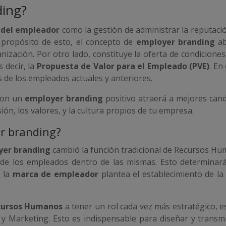
ding?
 del empleador
como la gestión de administrar la reputa
 propósito de esto, el concepto de
employer branding
ab
nización. Por otro lado, constituye la oferta de condicion
s decir, la
Propuesta de Valor para el Empleado (PVE)
. En
s de los empleados actuales y anteriores.
 con un
employer branding
positivo atraerá a mejores cand
ón, los valores, y la cultura propios de tu empresa.
er branding?
yer branding
cambió la función tradicional de Recursos Hum
 de los empleados dentro de las mismas. Esto determinará e
, la
marca de empleador
plantea el establecimiento de l
cursos Humanos
a tener un rol cada vez más estratégico, 
 Marketing. Esto es indispensable para diseñar y transmi