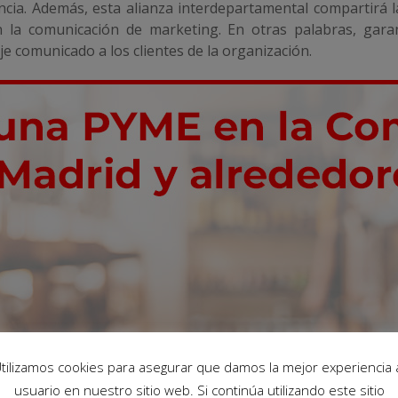
ia. Además, esta alianza interdepartamental compartirá la
n la comunicación de marketing. En otras palabras, garan
 comunicado a los clientes de la organización.
tilizamos cookies para asegurar que damos la mejor experiencia 
usuario en nuestro sitio web. Si continúa utilizando este sitio