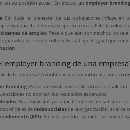
ad en su posición actual. En efecto, un
employer brandin
a
. Sin duda, el bienestar de tus trabajadores influye en u
mpetitiva para tu empresa respecto a otras. Esto la colocará
licitantes de empleo
. Pese a que aún son muchos los que
preparados valoran la cultura de trabajo. Al igual que cond
moción
.
l employer branding de una empresa
dor
de tu empresa? A continuación compartiremos unos cons
yer branding
. Para comenzar, revisa tus tácticas actuales en
qué acciones no aportan los resultados esperados.
pleados
. Haz encuestas para medir su nivel de satisfacción
tas oficiales de
redes sociales
de la organización, analiza 
 rendimiento (KPI)
. En este sentido, las métricas más uti