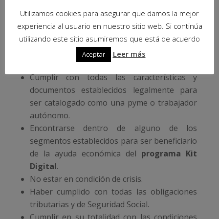
presenta.
Utilizamos cookies para asegurar que damos la mejor
Ingresa en la opción
Solicitar tu bono Kit
experiencia al usuario en nuestro sitio web. Si continúa
Digital
y cumple con lo que se te solicita.
utilizando este sitio asumiremos que está de acuerdo
Leer más
Aceptar
Requisitos
Cumplir con todas las características y
documentos establecidos legalmente para
ser catalogado como una pyme o trabajador
autónomo.
Encontrarse dentro de alguno de los
segmentos establecidos para ser beneficiario
de la ayuda económica del
programa Kit
Digital
.
No estar en condición de crisis.
Haber cumplido con todas las obligaciones
tributarias y de Seguridad Social.
Cumplir en su totalidad con las condiciones