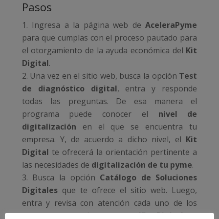
Pasos
Ingresa a la página web de
AceleraPyme
para que cumplas con el proceso pautado para
el otorgamiento de la ayuda económica del
Kit
Digital
.
Una vez en el sitio web, busca la opción
Test
de diagnóstico digital
, entra y responde
todas las preguntas. De esa manera el
programa puede conocer el
nivel de
digitalización
en el que se encuentra tu
empresa. Y, de acuerdo a dicho nivel, el
Kit
Digital
te ofrecerá la orientación pertinente a
las necesidades de
digitalización de tu pyme
.
Busca la opción
Catálogo de
Soluciones
Digitales
que te ofrece el sitio web. Luego,
entra y revisa con atención cada uno de los
paquetes que el programa
Kit Digital
te