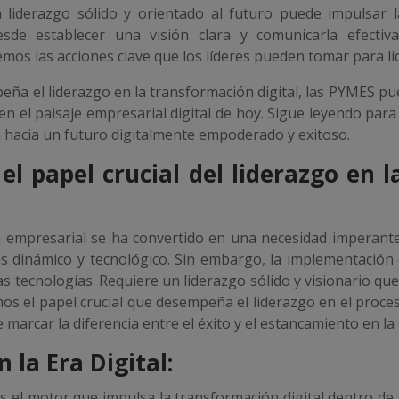
 liderazgo sólido y orientado al futuro puede impulsar l
esde establecer una visión clara y comunicarla efecti
os las acciones clave que los líderes pueden tomar para li
peña el liderazgo en la transformación digital, las PYMES p
en el paisaje empresarial digital de hoy. Sigue leyendo par
ón hacia un futuro digitalmente empoderado y exitoso.
el papel crucial del liderazgo en 
ción empresarial se ha convertido en una necesidad impera
 dinámico y tecnológico. Sin embargo, la implementación 
as tecnologías. Requiere un liderazgo sólido y visionario qu
mos el papel crucial que desempeña el liderazgo en el proce
arcar la diferencia entre el éxito y el estancamiento en la 
 la Era Digital:
s el motor que impulsa la transformación digital dentro de 