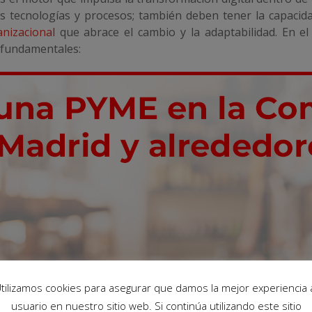
 tecnologías y procesos; también deben tener la capacida
anizacional
que abrace el cambio y la adaptabilidad. En el 
 fundamentales:
tilizamos cookies para asegurar que damos la mejor experiencia 
usuario en nuestro sitio web. Si continúa utilizando este sitio