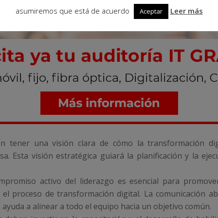
asumiremos que está de acuerdo
Leer más
Aceptar
n tener una visión clara de cómo la transformación digi
a. Esta visión estratégica guiará la planificación y la ejecu
mpromiso activo del liderazgo es esencial para promover
 el proceso de transformación digital. La comunicación abi
n ayuda a alinear a todo el equipo hacia un objetivo común.