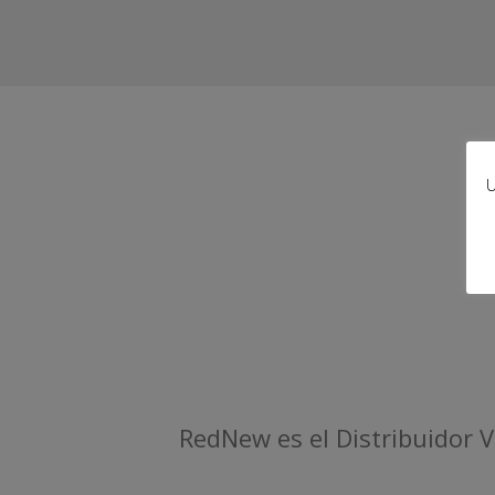
U
RedNew es el Distribuidor 