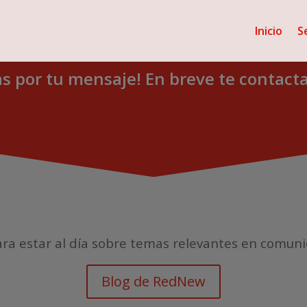
Inicio
S
as por tu mensaje! En breve te contac
ara estar al día sobre temas relevantes en comuni
Blog de RedNew