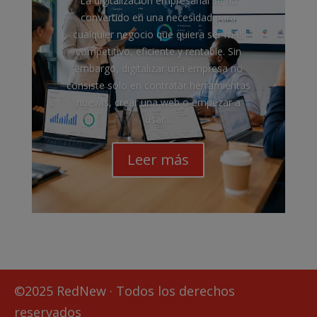
La digitalización empresarial se ha
convertido en una necesidad para
cualquier negocio que quiera ser más
competitivo, eficiente y rentable. Sin
embargo, digitalizar una empresa no
consiste solo en contratar herramientas
nuevas, crear una web o empezar a
usar...
Leer más
©2025 RedNew · Todos los derechos
reservados