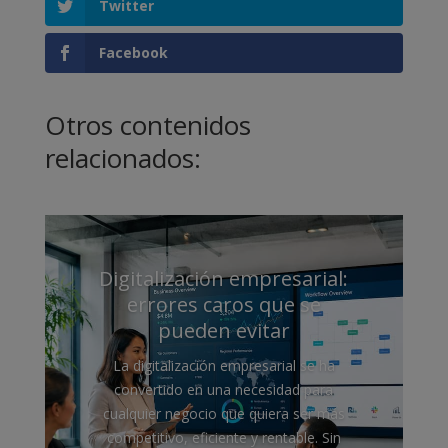
Twitter
Facebook
Otros contenidos
relacionados:
Digitalización empresarial:
errores caros que se
pueden evitar
La digitalización empresarial se ha
convertido en una necesidad para
cualquier negocio que quiera ser más
competitivo, eficiente y rentable. Sin