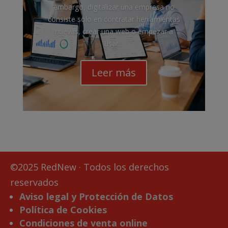
embargo, digitalizar una empresa no
consiste solo en contratar herramientas
nuevas, crear una web o empezar a
usar...
Leer más
©2025 RedNew · Todos los derechos
reservados
Aviso legal y Protección de Datos
Política de Cookies
Condiciones de venta online