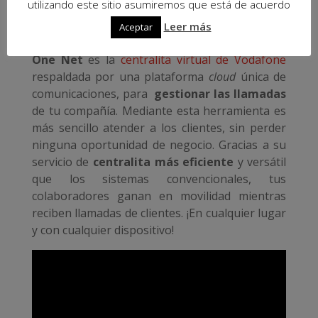
de Vodafone para atender
utilizando este sitio asumiremos que está de acuerdo
Leer más
llamadas
Aceptar
One Net
es la
centralita virtual de Vodafone
respaldada por una plataforma
cloud
única de
comunicaciones, para
gestionar las llamadas
de tu compañía. Mediante esta herramienta es
más sencillo atender a los clientes, sin perder
ninguna oportunidad de negocio. Gracias a su
servicio de
centralita más eficiente
y versátil
que los sistemas convencionales, tus
colaboradores ganan en movilidad mientras
reciben llamadas de clientes. ¡En cualquier lugar
y con cualquier dispositivo!