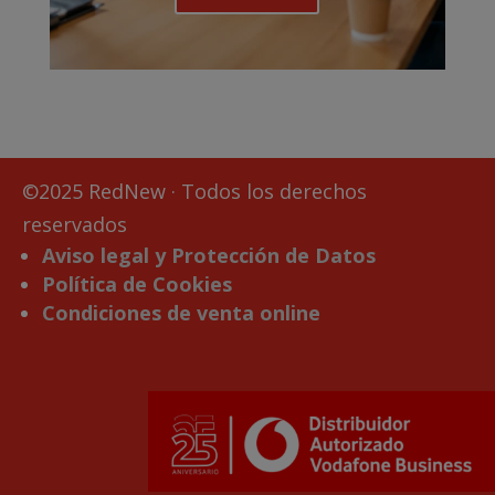
©2025 RedNew · Todos los derechos
reservados
Aviso legal y Protección de Datos
Política de Cookies
Condiciones de venta online