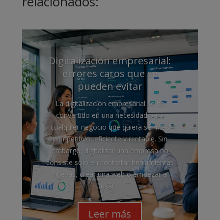
relacionados:
Digitalización empresarial:
errores caros que se
pueden evitar
La digitalización empresarial se ha
convertido en una necesidad para
cualquier negocio que quiera ser más
competitivo, eficiente y rentable. Sin
embargo, digitalizar una empresa no
consiste solo en contratar herramientas
nuevas, crear una web o empezar a
usar...
Leer más