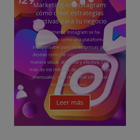
Marketing en Instagram:
cómo crear estrategias
efectivas para tu negocio
Actualmente Instagram se ha
consolidado como una plataforma
indispensable para las empresas que
desean conectar con su audiencia de
manera visual, atractiva y efectiva. Con
más de mil millones de usuarios activos
mensuales, esta red social ofrece un
escaparate único...
Leer más