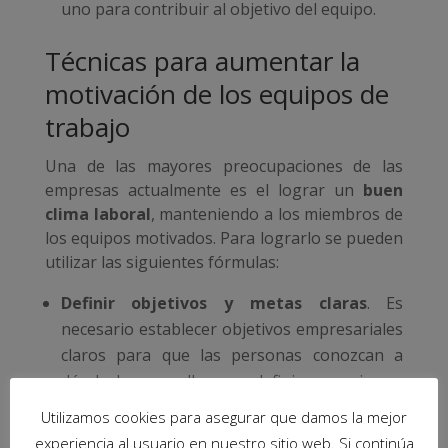
uno para contribuir al objetivo del equipo.
Técnicas para aumentar la
motivación de los equipos de
trabajo
Una de las mayores preocupaciones de las
empresas actualmente es el lograr un
buen
clima laboral
, manteniendo a los miembros de
los equipos motivados. Para lograrlo se pueden
utilizar las siguientes fórmulas:
Definir objetivos y metas claras
. Es
necesario establecer objetivos empresariales
claros para que las personas conozcan a
dónde hay que llegar y definir mecanismos
adecuados para poder saber si han
Utilizamos cookies para asegurar que damos la mejor
alcanzado dichas metas.
experiencia al usuario en nuestro sitio web. Si continúa