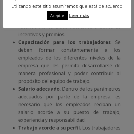
Presentar incentivos y premiar los logros.
utilizando este sitio asumiremos que está de acuerdo
Si los objetivos fueron alcanzados por los
Leer más
Aceptar
grupos de trabajo es necesario realizar un
reconocimiento a sus miembros a través de
incentivos y premios.
Capacitación para los trabajadores
. Se
deben formar constantemente a los
empleados de los diferentes niveles de la
empresa que les permita desarrollarse de
manera profesional y poder contribuir al
propósito del equipo de trabajo.
Salario adecuado.
Dentro de los parámetros
adecuados por parte de la empresa, es
necesario que los empleados reciban un
salario acorde a su puesto de trabajo,
experiencia y responsabilidad.
Trabajo acorde a su perfil.
Los trabajadores