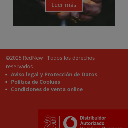
Leer más
©2025 RedNew · Todos los derechos
reservados
Aviso legal y Protección de Datos
Política de Cookies
Condiciones de venta online