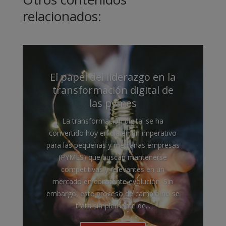
relacionados:
El papel del liderazgo en la
transformación digital de
las pymes
La transformación digital se ha
convertido hoy en día en un imperativo
para las pequeñas y medianas empresas
(PYMES) que buscan mantenerse
competitivas y relevantes en un
mercado en constante evolución. Sin
embargo, este proceso de cambio no se
trata simplemente de...