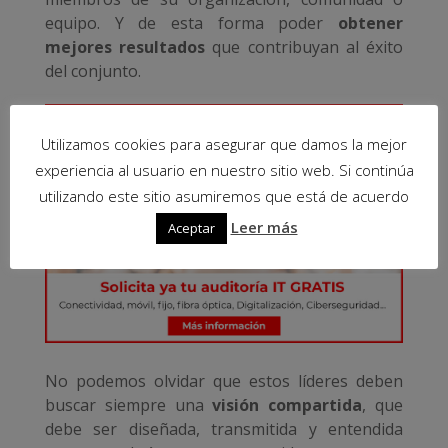
equipo. Y de esta forma poder
obtener
mejores resultados
que contribuyan al éxito
del conjunto.
Utilizamos cookies para asegurar que damos la mejor
experiencia al usuario en nuestro sitio web. Si continúa
utilizando este sitio asumiremos que está de acuerdo
Leer más
Aceptar
No podemos olvidar que estos líderes deben
buscar siempre una
visión compartida
, que
debe ser diseñada, transmitida y entendida