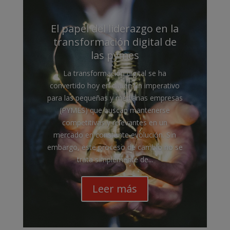
El papel del liderazgo en la
transformación digital de
las pymes
La transformación digital se ha
convertido hoy en día en un imperativo
para las pequeñas y medianas empresas
(PYMES) que buscan mantenerse
competitivas y relevantes en un
mercado en constante evolución. Sin
embargo, este proceso de cambio no se
trata simplemente de...
Leer más