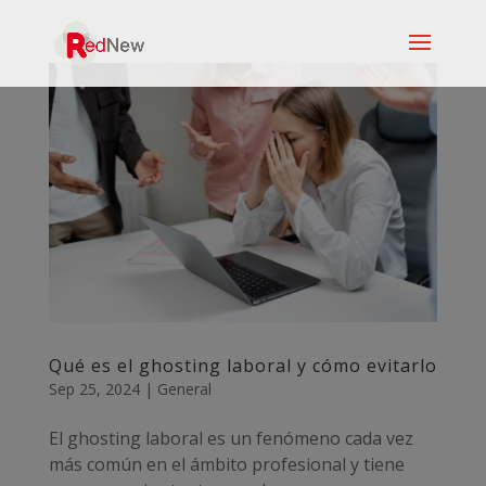
Qué es el ghosting laboral y cómo evitarlo
Sep 25, 2024
|
General
El ghosting laboral es un fenómeno cada vez
más común en el ámbito profesional y tiene