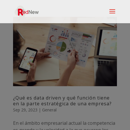
¿Qué es data driven y qué función tiene
en la parte estratégica de una empresa?
Sep 29, 2023
|
General
En el ámbito empresarial actual la competencia
es grande y la velocidad a la que ocurren los