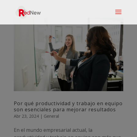
Por qué productividad y trabajo en equipo
son esenciales para mejorar resultados
Abr 23, 2024
|
General
En el mundo empresarial actual, la