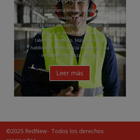
En el panorama empresarial de hoy,
donde la innovación y la adaptabilidad
son la clave del éxito, las empresas se
enfrentan a un desafío esencial: atraer
talento y retenerlo. Más allá de las
habilidades técnicas y la experiencia, la
verdadera fortaleza de una...
Leer más
©2025 RedNew · Todos los derechos