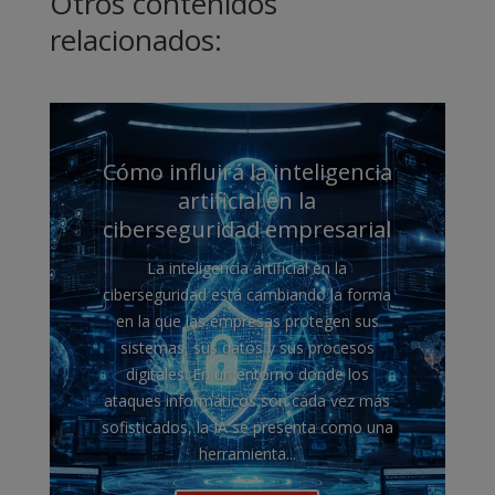
Otros contenidos
relacionados:
Cómo influirá la inteligencia
artificial en la
ciberseguridad empresarial
La inteligencia artificial en la
ciberseguridad está cambiando la forma
en la que las empresas protegen sus
sistemas, sus datos y sus procesos
digitales. En un entorno donde los
ataques informáticos son cada vez más
sofisticados, la IA se presenta como una
herramienta...