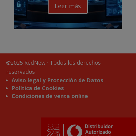
Leer más
©2025 RedNew · Todos los derechos
reservados
Aviso legal y Protección de Datos
Política de Cookies
Condiciones de venta online