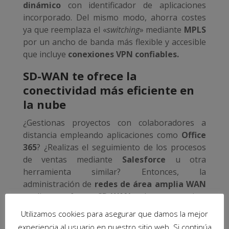
dinámico
con identificador de aplicaciones
incorporado. Del mismo modo, ahorra costes
ya que reemplaza el «
switching
» mediante
MPLS
por un ancho de banda más flexible y accesible
que incluye
conexiones VPN confiables.
SD-WAN te ofrece la
conectividad más eficiente en
la nube
¿Gestionas proyectos con colaboradores a
distancia empleando aplicaciones como
Office
365
? ¿Realizas el seguimiento de los procesos
de ventas mediante
Salesforce
u otra
herramienta similar? Entonces, la
administración de
redes de área amplia WAN
mediante software
SD-WAN
es lo que necesitas
para obtener un mayor rendimiento de estas
Utilizamos cookies para asegurar que damos la mejor
soluciones. ¡Y en tiempo real!
experiencia al usuario en nuestro sitio web. Si continúa